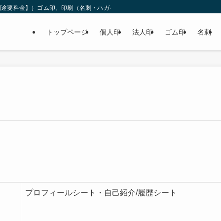
途要料金】）ゴム印、印刷（名刺・ハガキ・チラシ・封筒・伝票・コピー・他）を
トップページ
個人印
法人印
ゴム印
名刺
プロフィールシート・自己紹介/履歴シート