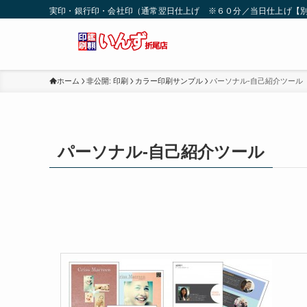
実印・銀行印・会社印（通常翌日仕上げ ※６０分／当日仕上げ【別
ホーム
非公開: 印刷
カラー印刷サンプル
パーソナル-自己紹介ツール
パーソナル-自己紹介ツール