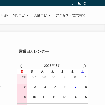
早い、安い、高品質をモットーに取り扱っております。 | 印鑑（はんこ）は北九
印刷
5円コピー
大量コピー
アクセス・営業時間
営業日カレンダー
2026年 8月
日
月
火
水
木
金
土
26
27
28
29
30
31
1
2
3
4
5
6
7
8
9
10
11
12
13
14
15