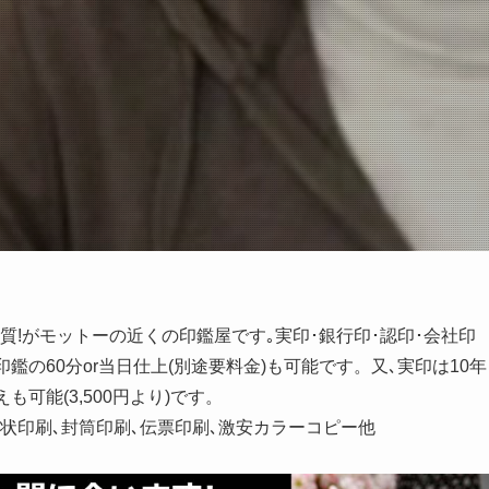
質!がモットーの近くの印鑑屋です｡実印･銀行印･認印･会社印
印鑑の60分or当日仕上(別途要料金)も可能です。又､実印は10年
も可能(3,500円より)です。
状印刷､封筒印刷､伝票印刷､激安カラーコピー他