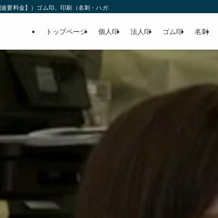
途要料金】）ゴム印、印刷（名刺・ハガキ・チラシ・封筒・伝票・コピー・他）を
トップページ
個人印
法人印
ゴム印
名刺