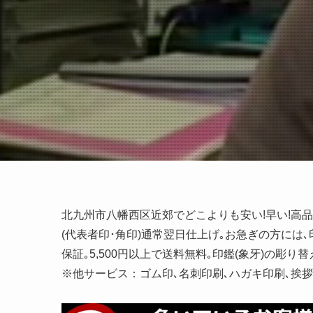
北九州市八幡西区近郊でどこよりも安い!早い!高品
(代表者印･角印)通常翌日仕上げ｡お急ぎの方には､
保証｡5,500円以上で送料無料｡印鑑(象牙)の彫り替え
※他サービス：ゴム印､名刺印刷､ハガキ印刷､挨拶