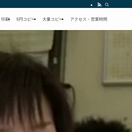
早い、安い、高品質をモットーに取り扱っております。 | 印鑑（はんこ）は北九
印刷
5円コピー
大量コピー
アクセス・営業時間